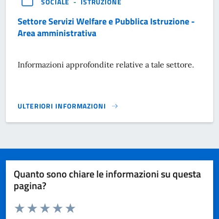
SOCIALE
-
ISTRUZIONE
Settore Servizi Welfare e Pubblica Istruzione -
Area amministrativa
Informazioni approfondite relative a tale settore.
ULTERIORI INFORMAZIONI
SETTORE SERVIZI WELFARE E PUBBLICA ISTRUZIONE - ARE
Quanto sono chiare le informazioni su questa
pagina?
Valuta da 1 a 5 stelle la pagina
Domanda