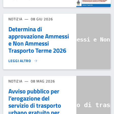
RIAPERTURA TERMINI TRASPORTO SCOLASTICO}
NOTIZIA
08 GIU 2026
Determina di
approvazione Ammessi
e Non Ammessi
Trasporto Terme 2026
LEGGI ALTRO
DETERMINA DI APPROVAZIONE AMMESSI E NON AMMESSI T
NOTIZIA
08 MAG 2026
Avviso pubblico per
l’erogazione del
servizio di trasporto
urbano gratuito per