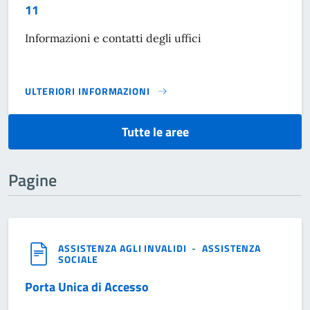
11
Informazioni e contatti degli uffici
ULTERIORI INFORMAZIONI
SETTORE SERVIZI SOCIALI E PUBBLICA ISTRUZIONE - UFFIC
Tutte le aree
Pagine
ASSISTENZA AGLI INVALIDI
-
ASSISTENZA
SOCIALE
Porta Unica di Accesso