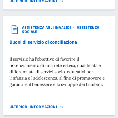
ULTERIORI INFORMAZIONI
CENTRO APERTO POLIVALENTE PER MINORI}
ASSISTENZA AGLI INVALIDI
-
ASSISTENZA
SOCIALE
Buoni di servizio di conciliazione
Il servizio ha l'obiettivo di favorire il
potenziamento di una rete estesa, qualificata e
differenziata di servizi socio-educativi per
l'infanzia e l'adolescenza, al fine di promuovere e
garantire il benessere e lo sviluppo dei bambini.
ULTERIORI INFORMAZIONI
BUONI DI SERVIZIO DI CONCILIAZIONE}