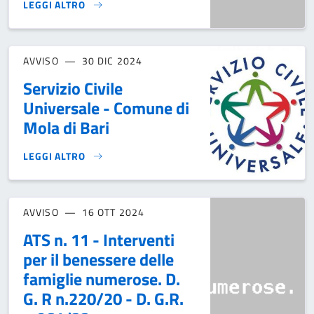
LEGGI ALTRO
AVVISO PUBBLICO PER LA CONCESSIONE IN USO GRATUITO D
AVVISO
30 DIC 2024
Servizio Civile
Universale - Comune di
Mola di Bari
LEGGI ALTRO
SERVIZIO CIVILE UNIVERSALE - COMUNE DI MOLA DI BARI}
AVVISO
16 OTT 2024
ATS n. 11 - Interventi
per il benessere delle
famiglie numerose. D.
G. R n.220/20 - D. G.R.