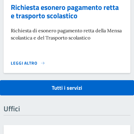
Richiesta esonero pagamento retta
e trasporto scolastico
Richiesta di esonero pagamento retta della Mensa
scolastica e del Trasporto scolastico
LEGGI ALTRO
RICHIESTA ESONERO PAGAMENTO RETTA E TRASPORTO SCO
Tutti i servizi
Uffici