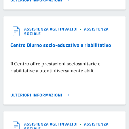
PROGETTI DI INCLUSIONE SOCIO-LAVORATIVA}
ASSISTENZA AGLI INVALIDI
-
ASSISTENZA
SOCIALE
Centro Diurno socio-educativo e riabilitativo
Il Centro offre prestazioni sociosanitarie e
riabilitative a utenti diversamente abili.
ULTERIORI INFORMAZIONI
CENTRO DIURNO SOCIO-EDUCATIVO E RIABILITATIVO}
ASSISTENZA AGLI INVALIDI
-
ASSISTENZA
SOCIALE