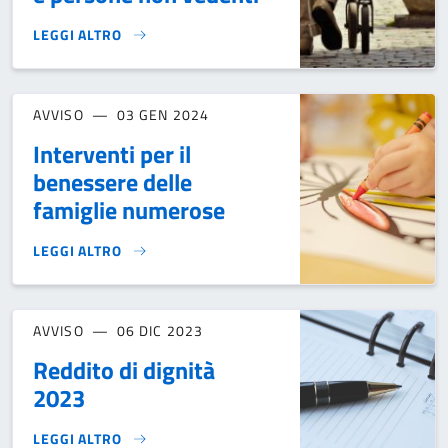
LEGGI ALTRO
AVVISO SERVIZIO TRASPORTO URBANO GRATUITO PER PERS
AVVISO
03 GEN 2024
Interventi per il
benessere delle
famiglie numerose
LEGGI ALTRO
INTERVENTI PER IL BENESSERE DELLE FAMIGLIE NUMEROS
AVVISO
06 DIC 2023
Reddito di dignità
2023
LEGGI ALTRO
REDDITO DI DIGNITÀ 2023}