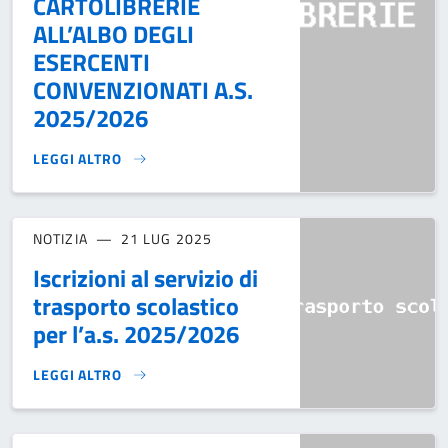
CARTOLIBRERIE
ALL’ALBO DEGLI
ESERCENTI
CONVENZIONATI A.S.
2025/2026
LEGGI ALTRO
AVVISO PUBBLICO PER L’ISCRIZIONE DI LIBRERIE E CARTOL
NOTIZIA
21 LUG 2025
Iscrizioni al servizio di
trasporto scolastico
per l’a.s. 2025/2026
LEGGI ALTRO
ISCRIZIONI AL SERVIZIO DI TRASPORTO SCOLASTICO PER L’A