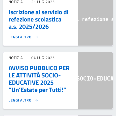
NOTIZIA
21 LUG 2025
Iscrizione al servizio di
refezione scolastica
a.s. 2025/2026
LEGGI ALTRO
ISCRIZIONE AL SERVIZIO DI REFEZIONE SCOLASTICA A.S. 2
NOTIZIA
04 LUG 2025
AVVISO PUBBLICO PER
LE ATTIVITÀ SOCIO-
EDUCATIVE 2025
“Un’Estate per Tutti!”
LEGGI ALTRO
AVVISO PUBBLICO PER LE ATTIVITÀ SOCIO-EDUCATIVE 2025 “