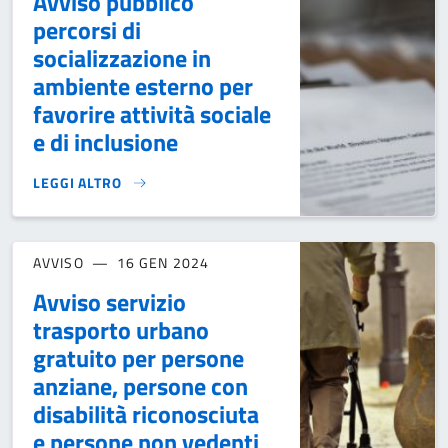
Avviso pubblico
percorsi di
socializzazione in
ambiente esterno per
favorire attività sociale
e di inclusione
LEGGI ALTRO
AVVISO PUBBLICO PERCORSI DI SOCIALIZZAZIONE IN AMBIE
AVVISO
16 GEN 2024
Avviso servizio
trasporto urbano
gratuito per persone
anziane, persone con
disabilità riconosciuta
e persone non vedenti