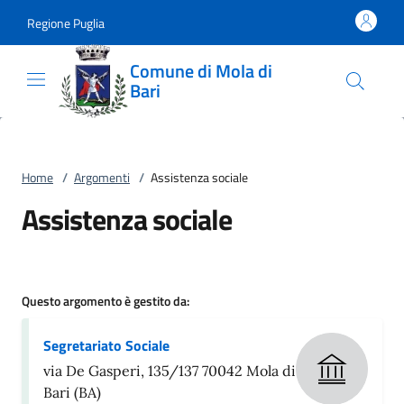
Vai al contenuto
accedi al menu
footer.enter
Regione Puglia
Comune di Mola di
Bari
Home
/
Argomenti
/
Assistenza sociale
Assistenza sociale
Questo argomento è gestito da:
Segretariato Sociale
via De Gasperi, 135/137 70042 Mola di
Bari (BA)