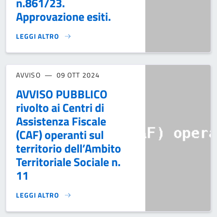
n.861/23.
Approvazione esiti.
LEGGI ALTRO
ATS N. 11 - INTERVENTI PER IL BENESSERE DELLE FAMIGLIE
AVVISO
09 OTT 2024
AVVISO PUBBLICO
rivolto ai Centri di
Assistenza Fiscale
(CAF) operanti sul
territorio dell’Ambito
Territoriale Sociale n.
11
LEGGI ALTRO
AVVISO PUBBLICO RIVOLTO AI CENTRI DI ASSISTENZA FISCA