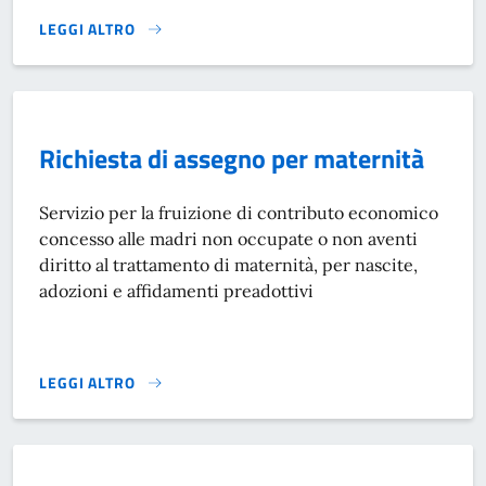
LEGGI ALTRO
PRESENTARE DOMANDA PER UN CONTRIBUTO}
Richiesta di assegno per maternità
Servizio per la fruizione di contributo economico
concesso alle madri non occupate o non aventi
diritto al trattamento di maternità, per nascite,
adozioni e affidamenti preadottivi
LEGGI ALTRO
RICHIESTA DI ASSEGNO PER MATERNITÀ}