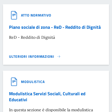
ATTO NORMATIVO
Piano sociale di zona - ReD - Reddito di Dignità
ReD - Reddito di Dignità
ULTERIORI INFORMAZIONI
PIANO SOCIALE DI ZONA - RED - REDDITO DI DIGNITÀ}
MODULISTICA
Modulistica Servizi Sociali, Culturali ed
Educativi
In questa sezione è disponibile la modulistica