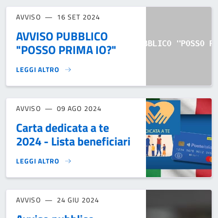
AVVISO
16 SET 2024
AVVISO PUBBLICO
"POSSO PRIMA IO?"
LEGGI ALTRO
AVVISO PUBBLICO "POSSO PRIMA IO?"}
AVVISO
09 AGO 2024
Carta dedicata a te
2024 - Lista beneficiari
LEGGI ALTRO
CARTA DEDICATA A TE 2024 - LISTA BENEFICIARI}
AVVISO
24 GIU 2024