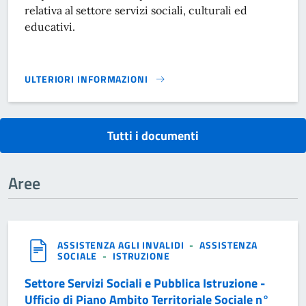
relativa al settore servizi sociali, culturali ed
educativi.
ULTERIORI INFORMAZIONI
MODULISTICA SERVIZI SOCIALI, CULTURALI ED EDUCATIVI}
Tutti i documenti
Aree
ASSISTENZA AGLI INVALIDI
-
ASSISTENZA
SOCIALE
-
ISTRUZIONE
Settore Servizi Sociali e Pubblica Istruzione -
Ufficio di Piano Ambito Territoriale Sociale n°