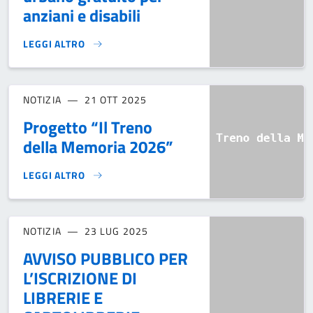
anziani e disabili
LEGGI ALTRO
AVVISO PUBBLICO PER L’EROGAZIONE DEL SERVIZIO DI TRA
NOTIZIA
21 OTT 2025
Progetto “Il Treno
della Memoria 2026”
LEGGI ALTRO
PROGETTO “IL TRENO DELLA MEMORIA 2026”}
NOTIZIA
23 LUG 2025
AVVISO PUBBLICO PER
L’ISCRIZIONE DI
LIBRERIE E