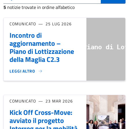
5
notizie trovate in ordine alfabetico
COMUNICATO
25 LUG 2026
Incontro di
aggiornamento –
Piano di Lottizzazione
della Maglia C2.3
LEGGI ALTRO
INCONTRO DI AGGIORNAMENTO – PIANO DI LOTTIZZAZIONE 
COMUNICATO
23 MAR 2026
Kick Off Cross-Move:
avviato il progetto
Interreg per la mobilità