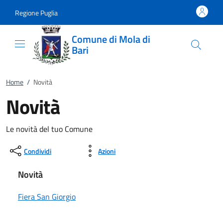
Vai al contenuto
accedi al menu
footer.enter
Regione Puglia
Comune di Mola di
Bari
Home
/
Novità
Novità
Le novità del tuo Comune
Condividi
Azioni
Novità
Fiera San Giorgio