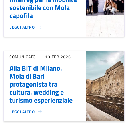
sostenibile con Mola
capofila
LEGGI ALTRO
KICK OFF CROSS-MOVE: AVVIATO IL PROGETTO INTERREG PE
COMUNICATO
10 FEB 2026
Alla BIT di Milano,
Mola di Bari
protagonista tra
cultura, wedding e
turismo esperienziale
LEGGI ALTRO
ALLA BIT DI MILANO, MOLA DI BARI PROTAGONISTA TRA CU