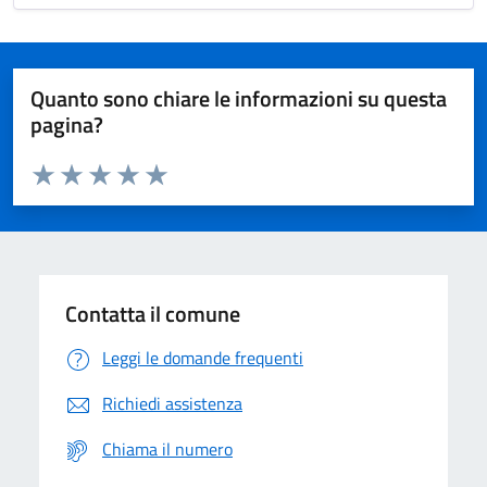
Quanto sono chiare le informazioni su questa
pagina?
Valuta da 1 a 5 stelle la pagina
Domanda
Valuta 1 stelle su 5
Valuta 2 stelle su 5
Valuta 3 stelle su 5
Valuta 4 stelle su 5
Valuta 5 stelle su 5
Contatta il comune
Leggi le domande frequenti
Richiedi assistenza
Chiama il numero