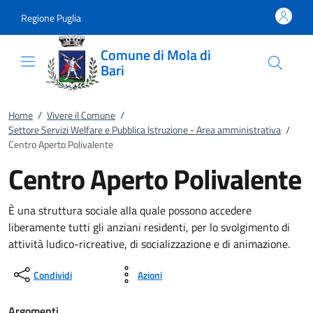
Vai al contenuto
accedi al menu
footer.enter
Regione Puglia
Comune di Mola di
Bari
Home
/
Vivere il Comune
/
Settore Servizi Welfare e Pubblica Istruzione - Area amministrativa
/
Centro Aperto Polivalente
Centro Aperto Polivalente
È una struttura sociale alla quale possono accedere
liberamente tutti gli anziani residenti, per lo svolgimento di
attività ludico-ricreative, di socializzazione e di animazione.
Condividi
Azioni
Argomenti