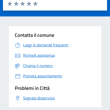
Valuta da 1 a 5 stelle la pagina
Domanda
Valuta 1 stelle su 5
Valuta 2 stelle su 5
Valuta 3 stelle su 5
Valuta 4 stelle su 5
Valuta 5 stelle su 5
Contatta il comune
Leggi le domande frequenti
Richiedi assistenza
Chiama il numero
Prenota appuntamento
Problemi in Città
Segnala disservizio