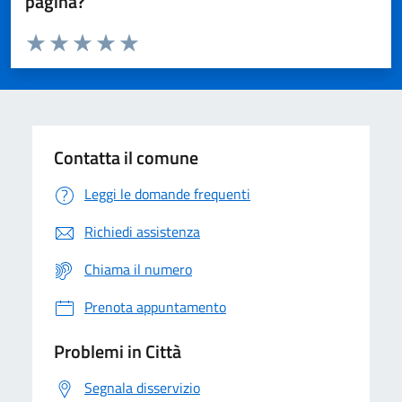
pagina?
Valuta da 1 a 5 stelle la pagina
Domanda
Valuta 1 stelle su 5
Valuta 2 stelle su 5
Valuta 3 stelle su 5
Valuta 4 stelle su 5
Valuta 5 stelle su 5
Contatta il comune
Leggi le domande frequenti
Richiedi assistenza
Chiama il numero
Prenota appuntamento
Problemi in Città
Segnala disservizio