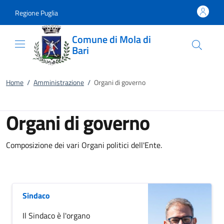
Vai al contenuto
accedi al menu
footer.enter
Regione Puglia
Comune di Mola di
Bari
Home
/
Amministrazione
/
Organi di governo
Organi di governo
Composizione dei vari Organi politici dell'Ente.
Sindaco
Il Sindaco è l'organo