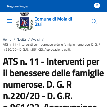
Vai al contenuto
accedi al menu
footer.enter
Regione Puglia
Comune di Mola di
Bari
Home
/
Novità
/
Avvisi
/
ATS n. 11 - Interventi per il benessere delle famiglie numerose. D. G. R
n.220/20 - D. G.R. n.861/23. Approvazione esiti.
ATS n. 11 - Interventi per
il benessere delle famiglie
numerose. D. G. R
n.220/20 - D. G.R.