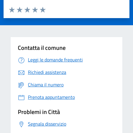
Valuta da 1 a 5 stelle la pagina
Domanda
Valuta 1 stelle su 5
Valuta 2 stelle su 5
Valuta 3 stelle su 5
Valuta 4 stelle su 5
Valuta 5 stelle su 5
Contatta il comune
Leggi le domande frequenti
Richiedi assistenza
Chiama il numero
Prenota appuntamento
Problemi in Città
Segnala disservizio