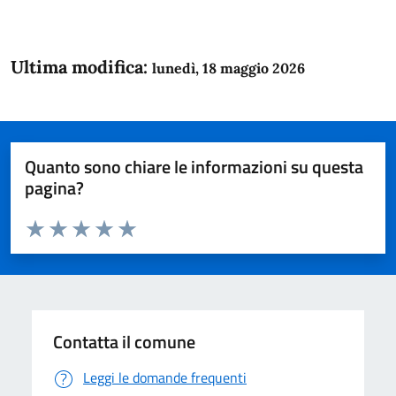
Ultima modifica:
lunedì, 18 maggio 2026
Quanto sono chiare le informazioni su questa
pagina?
Valuta da 1 a 5 stelle la pagina
Domanda
Valuta 1 stelle su 5
Valuta 2 stelle su 5
Valuta 3 stelle su 5
Valuta 4 stelle su 5
Valuta 5 stelle su 5
Contatta il comune
Leggi le domande frequenti