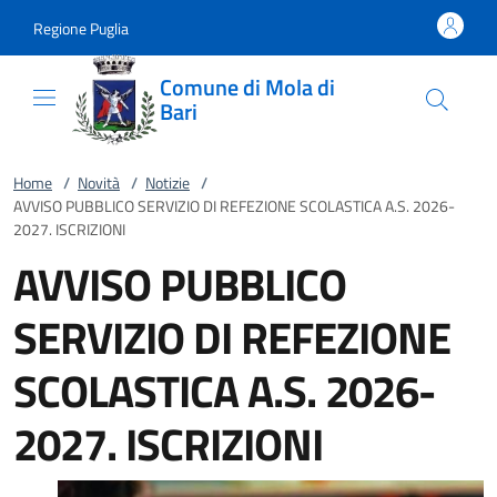
Vai al contenuto
accedi al menu
footer.enter
Regione Puglia
Comune di Mola di
Bari
Home
/
Novità
/
Notizie
/
AVVISO PUBBLICO SERVIZIO DI REFEZIONE SCOLASTICA A.S. 2026-
2027. ISCRIZIONI
AVVISO PUBBLICO
SERVIZIO DI REFEZIONE
SCOLASTICA A.S. 2026-
2027. ISCRIZIONI