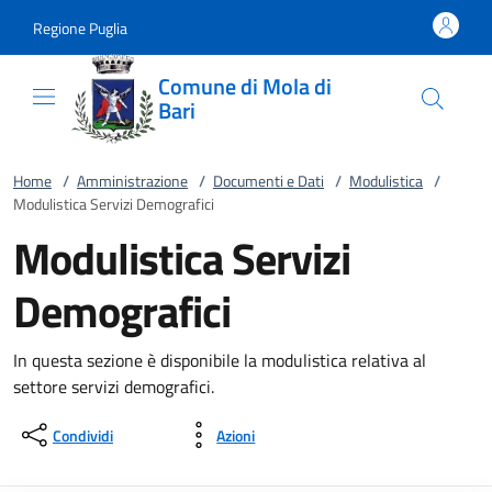
Vai al contenuto
accedi al menu
footer.enter
Regione Puglia
Comune di Mola di
Bari
Home
/
Amministrazione
/
Documenti e Dati
/
Modulistica
/
Modulistica Servizi Demografici
Modulistica Servizi
Demografici
In questa sezione è disponibile la modulistica relativa al
settore servizi demografici.
Condividi
Azioni