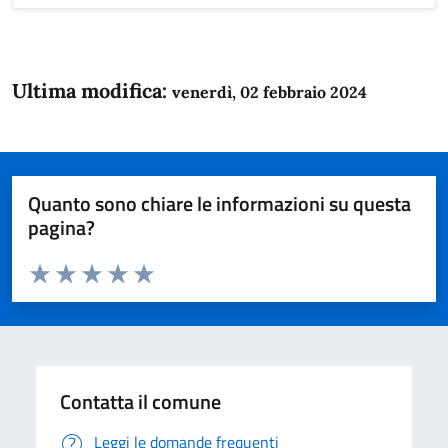
Ultima modifica:
venerdì, 02 febbraio 2024
Quanto sono chiare le informazioni su questa
pagina?
Valuta da 1 a 5 stelle la pagina
Domanda
Valuta 1 stelle su 5
Valuta 2 stelle su 5
Valuta 3 stelle su 5
Valuta 4 stelle su 5
Valuta 5 stelle su 5
Contatta il comune
Leggi le domande frequenti