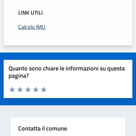
LINK UTILI
Calcolo IMU
Quanto sono chiare le informazioni su questa
pagina?
Valuta da 1 a 5 stelle la pagina
Domanda
Valuta 1 stelle su 5
Valuta 2 stelle su 5
Valuta 3 stelle su 5
Valuta 4 stelle su 5
Valuta 5 stelle su 5
Contatta il comune