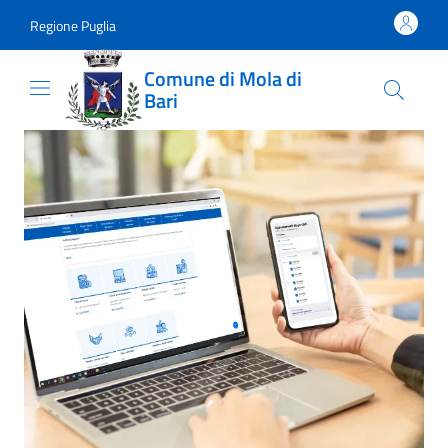
Vai al contenuto
accedi al menu
footer.enter
Regione Puglia
Comune di Mola di
Bari