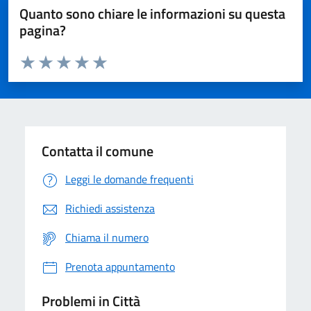
Quanto sono chiare le informazioni su questa
pagina?
Valuta da 1 a 5 stelle la pagina
Domanda
Valuta 1 stelle su 5
Valuta 2 stelle su 5
Valuta 3 stelle su 5
Valuta 4 stelle su 5
Valuta 5 stelle su 5
Contatta il comune
Leggi le domande frequenti
Richiedi assistenza
Chiama il numero
Prenota appuntamento
Problemi in Città