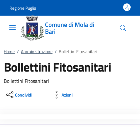
Vai al contenuto
accedi al menu
footer.enter
Regione Puglia
Comune di Mola di
Bari
Home
/
Amministrazione
/
Bollettini Fitosanitari
Bollettini Fitosanitari
Bollettini Fitosanitari
Condividi
Azioni