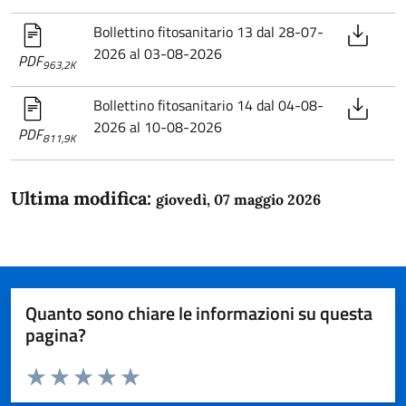
Bollettino fitosanitario 13 dal 28-07-
2026 al 03-08-2026
PDF
963,2K
Bollettino fitosanitario 14 dal 04-08-
2026 al 10-08-2026
PDF
811,9K
Ultima modifica:
giovedì, 07 maggio 2026
Quanto sono chiare le informazioni su questa
pagina?
Valuta da 1 a 5 stelle la pagina
Domanda
Valuta 1 stelle su 5
Valuta 2 stelle su 5
Valuta 3 stelle su 5
Valuta 4 stelle su 5
Valuta 5 stelle su 5