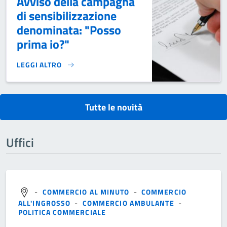
Avviso della campagna
di sensibilizzazione
denominata: "Posso
prima io?"
LEGGI ALTRO
AVVISO DELLA CAMPAGNA DI SENSIBILIZZAZIONE DENOMINA
Tutte le novità
Uffici
-
COMMERCIO AL MINUTO
-
COMMERCIO
ALL'INGROSSO
-
COMMERCIO AMBULANTE
-
POLITICA COMMERCIALE