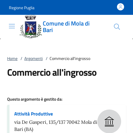
Vai al contenuto
accedi al menu
footer.enter
Regione Puglia
Comune di Mola di
Bari
Home
/
Argomenti
/
Commercio all'ingrosso
Commercio all'ingrosso
Questo argomento è gestito da:
Attività Produttive
via De Gasperi, 135/137 70042 Mola di
Bari (BA)