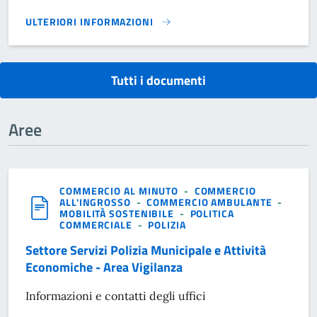
ULTERIORI INFORMAZIONI
MODULISTICA SUAP}
Tutti i documenti
Aree
COMMERCIO AL MINUTO
-
COMMERCIO
ALL'INGROSSO
-
COMMERCIO AMBULANTE
-
MOBILITÀ SOSTENIBILE
-
POLITICA
COMMERCIALE
-
POLIZIA
Settore Servizi Polizia Municipale e Attività
Economiche - Area Vigilanza
Informazioni e contatti degli uffici