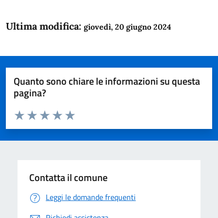
Ultima modifica:
giovedì, 20 giugno 2024
Quanto sono chiare le informazioni su questa
pagina?
Valuta da 1 a 5 stelle la pagina
Domanda
Valuta 1 stelle su 5
Valuta 2 stelle su 5
Valuta 3 stelle su 5
Valuta 4 stelle su 5
Valuta 5 stelle su 5
Contatta il comune
Leggi le domande frequenti
Richiedi assistenza