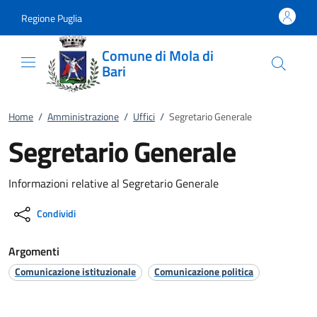
Vai al contenuto
accedi al menu
footer.enter
Regione Puglia
Comune di Mola di
Bari
Home
/
Amministrazione
/
Uffici
/
Segretario Generale
Segretario Generale
Informazioni relative al Segretario Generale
Condividi
Argomenti
Comunicazione istituzionale
Comunicazione politica