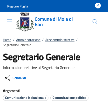
Vai al contenuto
accedi al menu
footer.enter
Regione Puglia
Comune di Mola di
Bari
Home
/
Amministrazione
/
Aree amministrative
/
Segretario Generale
Segretario Generale
Informazioni relative al Segretario Generale.
Condividi
Argomenti
Comunicazione istituzionale
Comunicazione politica