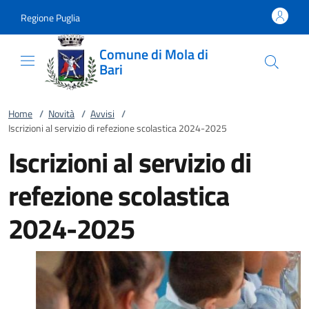
Vai al contenuto
accedi al menu
footer.enter
Regione Puglia
Comune di Mola di
Bari
Home
/
Novità
/
Avvisi
/
Iscrizioni al servizio di refezione scolastica 2024-2025
Iscrizioni al servizio di
refezione scolastica
2024-2025