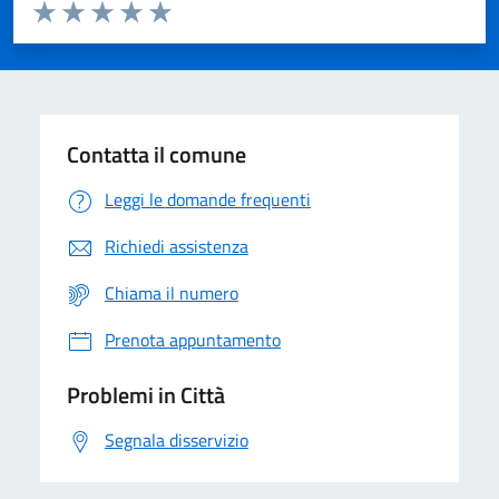
Valuta da 1 a 5 stelle la pagina
Domanda
Valuta 1 stelle su 5
Valuta 2 stelle su 5
Valuta 3 stelle su 5
Valuta 4 stelle su 5
Valuta 5 stelle su 5
Contatta il comune
Leggi le domande frequenti
Richiedi assistenza
Chiama il numero
Prenota appuntamento
Problemi in Città
Segnala disservizio