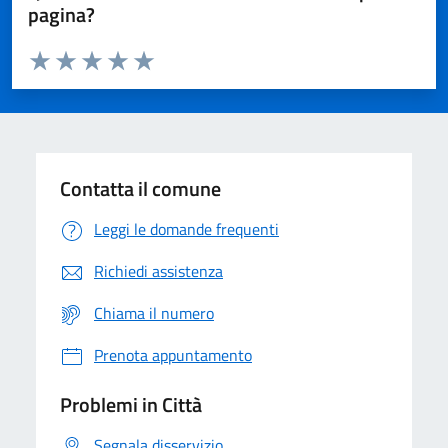
pagina?
Valuta da 1 a 5 stelle la pagina
Domanda
Valuta 1 stelle su 5
Valuta 2 stelle su 5
Valuta 3 stelle su 5
Valuta 4 stelle su 5
Valuta 5 stelle su 5
Contatta il comune
Leggi le domande frequenti
Richiedi assistenza
Chiama il numero
Prenota appuntamento
Problemi in Città
Segnala disservizio