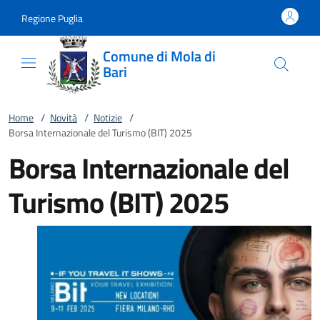
Vai al contenuto
accedi al menu
footer.enter
Regione Puglia
Comune di Mola di
Bari
Home
/
Novità
/
Notizie
/
Borsa Internazionale del Turismo (BIT) 2025
Borsa Internazionale del
Turismo (BIT) 2025