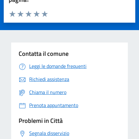
Valuta da 1 a 5 stelle la pagina
Domanda
Valuta 1 stelle su 5
Valuta 2 stelle su 5
Valuta 3 stelle su 5
Valuta 4 stelle su 5
Valuta 5 stelle su 5
Contatta il comune
Leggi le domande frequenti
Richiedi assistenza
Chiama il numero
Prenota appuntamento
Problemi in Città
Segnala disservizio