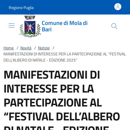
Vai al contenuto
accedi al menu
footer.enter
Regione Puglia
Comune di Mola di
Bari
Home
/
Novità
/
Notizie
/
MANIFESTAZIONI DI INTERESSE PER LA PARTECIPAZIONE AL “FESTIVAL
DELL’ALBERO DI NATALE - EDIZIONE 2025”
MANIFESTAZIONI DI
INTERESSE PER LA
PARTECIPAZIONE AL
“FESTIVAL DELL’ALBERO