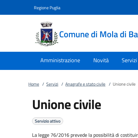
Vai al contenuto
accedi al menu
footer.enter
Regione Puglia
Comune di Mola di Ba
Amministrazione
Novità
Servizi
Home
/
Servizi
/
Anagrafe e stato civile
/
Unione civile
Unione civile
Servizio attivo
La legge 76/2016 prevede la possibilità di costitui