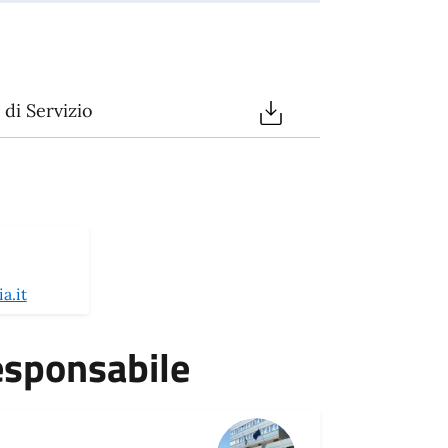
di Servizio
a.it
esponsabile