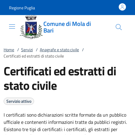
Vai al contenuto
accedi al menu
footer.enter
Regione Puglia
Comune di Mola di
Bari
Home
/
Servizi
/
Anagrafe e stato civile
/
Certificati ed estratti di stato civile
Certificati ed estratti di
stato civile
Servizio attivo
I certificati sono dichiarazioni scritte formate da un pubblico
ufficiale e contenenti informazioni tratte da pubblici registri.
Esistono tre tipi di certificati: i certificati, gli estratti per