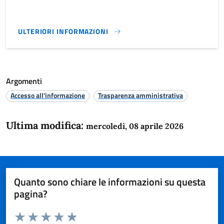
ULTERIORI INFORMAZIONI
RICHIESTA_CERTIFICATI_ESTRATTI_COPIE_INTEGRALI}
Argomenti
Accesso all'informazione
Trasparenza amministrativa
Ultima modifica:
mercoledì, 08 aprile 2026
Quanto sono chiare le informazioni su questa
pagina?
Valuta da 1 a 5 stelle la pagina
Domanda