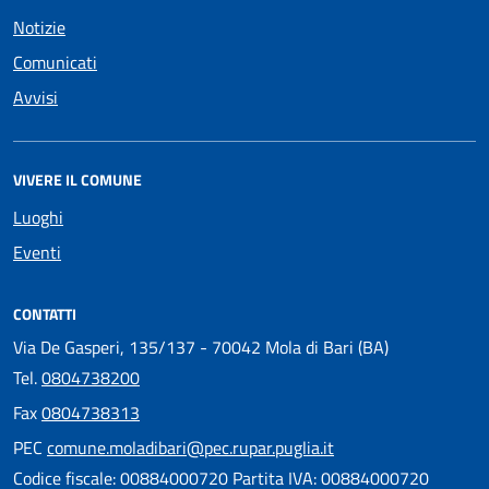
Notizie
Comunicati
Avvisi
VIVERE IL COMUNE
Luoghi
Eventi
CONTATTI
Via De Gasperi, 135/137 - 70042 Mola di Bari (BA)
Tel.
0804738200
Fax
0804738313
PEC
comune.moladibari@pec.rupar.puglia.it
Codice fiscale: 00884000720 Partita IVA: 00884000720