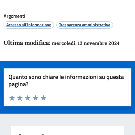
Argomenti
Accesso all'informazione
Trasparenza amministrativa
Ultima modifica:
mercoledì, 13 novembre 2024
Quanto sono chiare le informazioni su questa
pagina?
Valuta da 1 a 5 stelle la pagina
Domanda
Valuta 1 stelle su 5
Valuta 2 stelle su 5
Valuta 3 stelle su 5
Valuta 4 stelle su 5
Valuta 5 stelle su 5