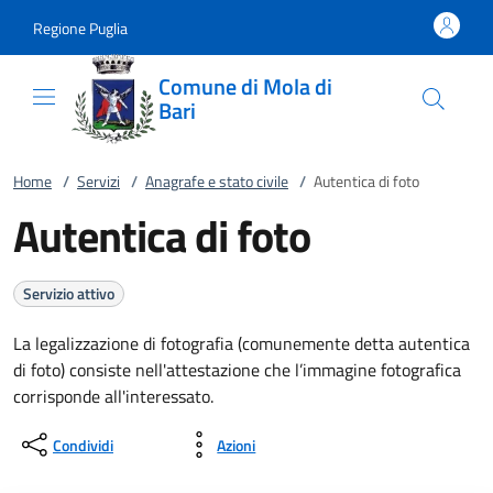
Vai al contenuto
accedi al menu
footer.enter
Regione Puglia
Comune di Mola di
Bari
Home
/
Servizi
/
Anagrafe e stato civile
/
Autentica di foto
Autentica di foto
Servizio attivo
La legalizzazione di fotografia (comunemente detta autentica
di foto) consiste nell'attestazione che l’immagine fotografica
corrisponde all'interessato.
Condividi
Azioni