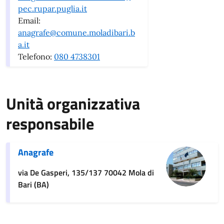
pec.rupar.puglia.it
Email:
anagrafe@comune.moladibari.b
a.it
Telefono:
080 4738301
Unità organizzativa
responsabile
Anagrafe
via De Gasperi, 135/137 70042 Mola di
Bari (BA)