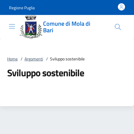
Vai al contenuto
accedi al menu
footer.enter
Regione Puglia
Comune di Mola di
Bari
Home
/
Argomenti
/
Sviluppo sostenibile
Sviluppo sostenibile