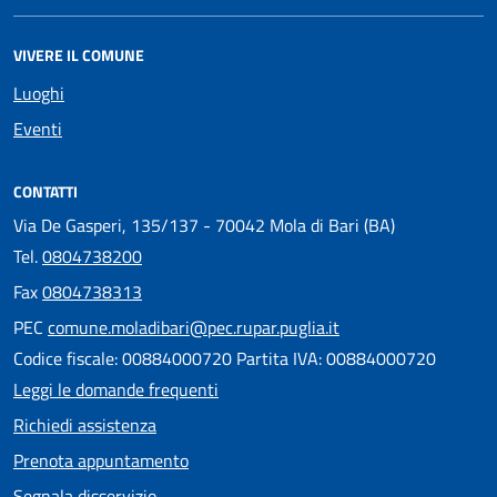
VIVERE IL COMUNE
Luoghi
Eventi
CONTATTI
Via De Gasperi, 135/137 - 70042 Mola di Bari (BA)
Tel.
0804738200
Fax
0804738313
PEC
comune.moladibari@pec.rupar.puglia.it
Codice fiscale: 00884000720 Partita IVA: 00884000720
Leggi le domande frequenti
Richiedi assistenza
Prenota appuntamento
Segnala disservizio