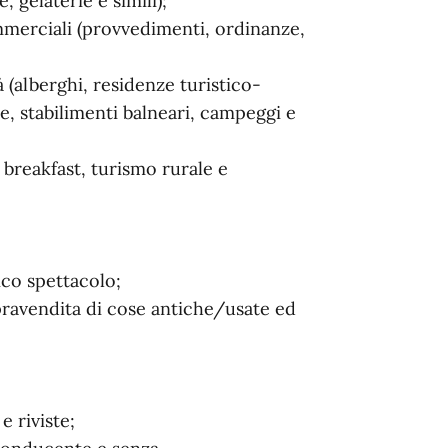
, gelaterie e simili);
commerciali (provvedimenti, ordinanze,
à (alberghi, residenze turistico-
e, stabilimenti balneari, campeggi e
& breakfast, turismo rurale e
ico spettacolo;
mpravendita di cose antiche/usate ed
e riviste;