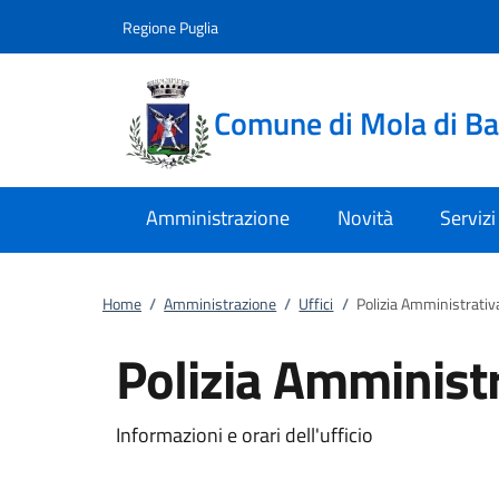
Vai al contenuto
accedi al menu
footer.enter
Regione Puglia
Comune di Mola di Ba
Amministrazione
Novità
Servizi
Home
/
Amministrazione
/
Uffici
/
Polizia Amministrativ
Polizia Amminist
Informazioni e orari dell'ufficio