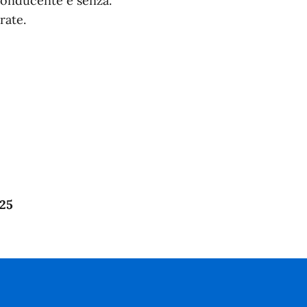
 conducente e senza.
rate.
025