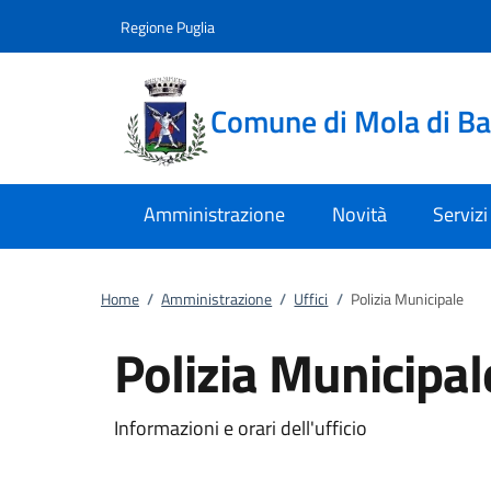
Vai al contenuto
accedi al menu
footer.enter
Regione Puglia
Comune di Mola di Ba
Amministrazione
Novità
Servizi
Home
/
Amministrazione
/
Uffici
/
Polizia Municipale
Polizia Municipal
Informazioni e orari dell'ufficio