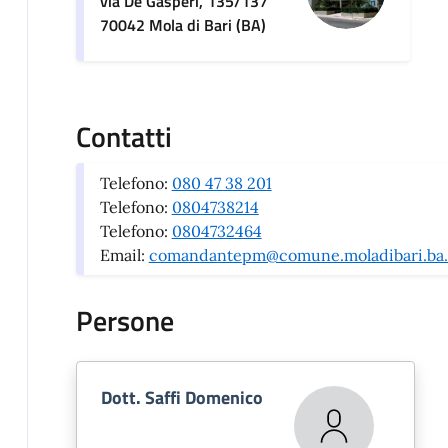
via De Gasperi, 135/137
70042 Mola di Bari (BA)
Contatti
Telefono:
080 47 38 201
Telefono:
0804738214
Telefono:
0804732464
Email:
comandantepm@comune.moladibari.ba.
Persone
Dott. Saffi Domenico