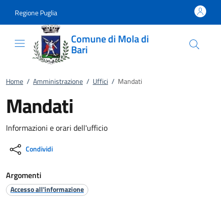
Vai al contenuto
accedi al menu
footer.enter
Regione Puglia
Comune di Mola di
Bari
Home
/
Amministrazione
/
Uffici
/
Mandati
Mandati
Informazioni e orari dell'ufficio
Condividi
Argomenti
Accesso all'informazione