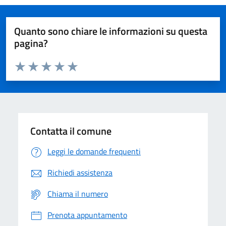
Quanto sono chiare le informazioni su questa
pagina?
Valuta da 1 a 5 stelle la pagina
Domanda
Valuta 1 stelle su 5
Valuta 2 stelle su 5
Valuta 3 stelle su 5
Valuta 4 stelle su 5
Valuta 5 stelle su 5
Contatta il comune
Leggi le domande frequenti
Richiedi assistenza
Chiama il numero
Prenota appuntamento