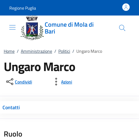
Vai al contenuto
accedi al menu
footer.enter
Regione Puglia
Comune di Mola di
Bari
Home
/
Amministrazione
/
Politici
/
Ungaro Marco
Ungaro Marco
Condividi
Azioni
Contatti
Ruolo