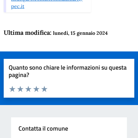
pec.it
Ultima modifica:
lunedì, 15 gennaio 2024
Quanto sono chiare le informazioni su questa
pagina?
Valuta da 1 a 5 stelle la pagina
Domanda
Valuta 1 stelle su 5
Valuta 2 stelle su 5
Valuta 3 stelle su 5
Valuta 4 stelle su 5
Valuta 5 stelle su 5
Contatta il comune