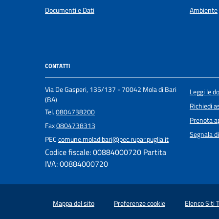
Documenti e Dati
Ambiente
CONTATTI
Via De Gasperi, 135/137 - 70042 Mola di Bari
Leggi le 
(BA)
Richiedi a
Tel.
0804738200
Prenota 
Fax
0804738313
Segnala di
PEC
comune.moladibari@pec.rupar.puglia.it
Codice fiscale: 00884000720 Partita
IVA: 00884000720
Mappa del sito
Preferenze cookie
Elenco Siti 