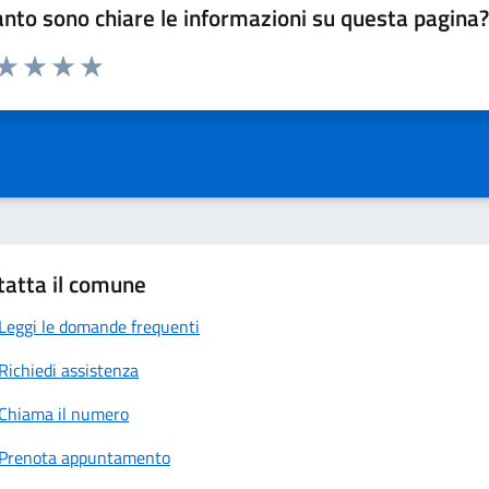
nto sono chiare le informazioni su questa pagina
 da 1 a 5 stelle la pagina
anda
ta 1 stelle su 5
Valuta 2 stelle su 5
Valuta 3 stelle su 5
Valuta 4 stelle su 5
Valuta 5 stelle su 5
tatta il comune
Leggi le domande frequenti
Richiedi assistenza
Chiama il numero
Prenota appuntamento