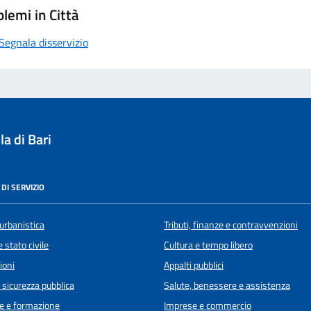
lemi in Città
Segnala disservizio
a di Bari
DI SERVIZIO
urbanistica
Tributi, finanze e contravvenzioni
 stato civile
Cultura e tempo libero
ioni
Appalti pubblici
e sicurezza pubblica
Salute, benessere e assistenza
e e formazione
Imprese e commercio