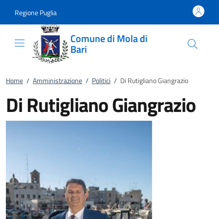
Vai al contenuto
accedi al menu
footer.enter
Regione Puglia
Comune di Mola di
Bari
Home
/
Amministrazione
/
Politici
/
Di Rutigliano Giangrazio
Di Rutigliano Giangrazio