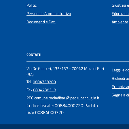
Politici
Giustizia 
Personale Amministrativo
Educazion
Documenti e Dati
Ambiente
CONTATTI
Via De Gasperi, 135/137 - 70042 Mola di Bari
Leggi le 
(BA)
Richiedi a
Tel.
0804738200
Prenota 
Fax
0804738313
Segnala di
PEC
comune.moladibari@pec.rupar.puglia.it
Codice fiscale: 00884000720 Partita
IVA: 00884000720