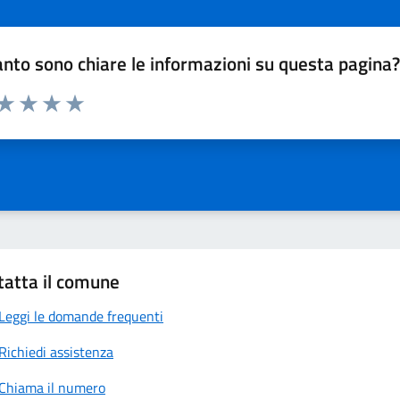
nto sono chiare le informazioni su questa pagina
 da 1 a 5 stelle la pagina
anda
ta 1 stelle su 5
Valuta 2 stelle su 5
Valuta 3 stelle su 5
Valuta 4 stelle su 5
Valuta 5 stelle su 5
tatta il comune
Leggi le domande frequenti
Richiedi assistenza
Chiama il numero