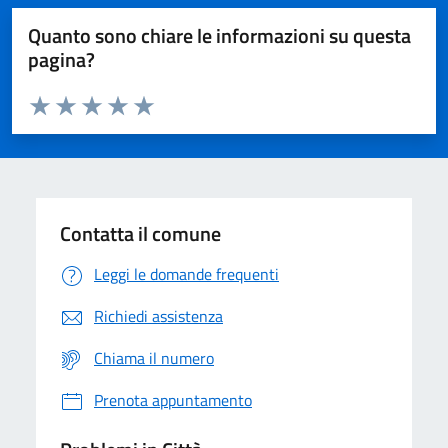
Quanto sono chiare le informazioni su questa
pagina?
Valuta da 1 a 5 stelle la pagina
Domanda
Valuta 1 stelle su 5
Valuta 2 stelle su 5
Valuta 3 stelle su 5
Valuta 4 stelle su 5
Valuta 5 stelle su 5
Contatta il comune
Leggi le domande frequenti
Richiedi assistenza
Chiama il numero
Prenota appuntamento