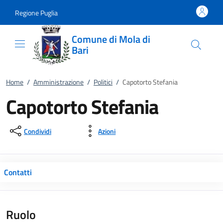
Vai al contenuto
accedi al menu
footer.enter
Regione Puglia
Comune di Mola di
Bari
Home
/
Amministrazione
/
Politici
/
Capotorto Stefania
Capotorto Stefania
Condividi
Azioni
Contatti
Ruolo