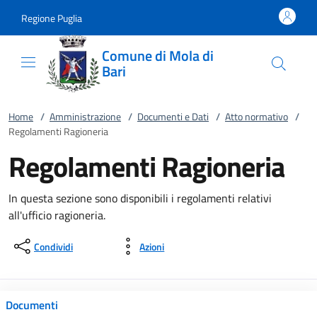
Vai al contenuto
accedi al menu
footer.enter
Regione Puglia
Comune di Mola di
Bari
Home
/
Amministrazione
/
Documenti e Dati
/
Atto normativo
/
Regolamenti Ragioneria
Regolamenti Ragioneria
In questa sezione sono disponibili i regolamenti relativi
all'ufficio ragioneria.
Condividi
Azioni
Documenti