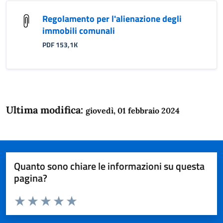
Regolamento per l'alienazione degli
immobili comunali
PDF 153,1K
Ultima modifica:
giovedì, 01 febbraio 2024
Quanto sono chiare le informazioni su questa
pagina?
Valuta da 1 a 5 stelle la pagina
Domanda
Valuta 1 stelle su 5
Valuta 2 stelle su 5
Valuta 3 stelle su 5
Valuta 4 stelle su 5
Valuta 5 stelle su 5