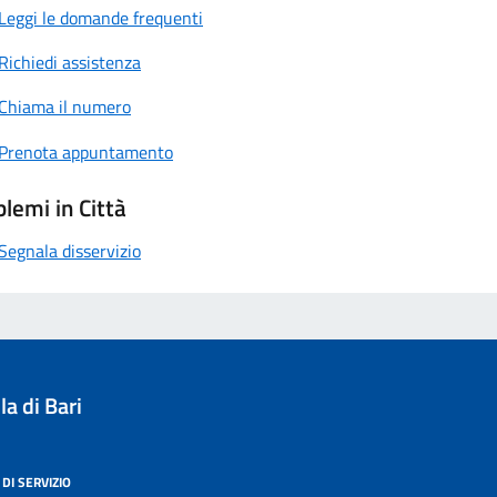
Leggi le domande frequenti
Richiedi assistenza
Chiama il numero
Prenota appuntamento
lemi in Città
Segnala disservizio
a di Bari
DI SERVIZIO