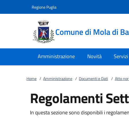
Vai al contenuto
accedi al menu
footer.enter
Regione Puglia
Comune di Mola di Ba
Amministrazione
Novità
Servizi
Home
/
Amministrazione
/
Documenti e Dati
/
Atto no
Regolamenti Sett
In questa sezione sono disponibili i regolamenti