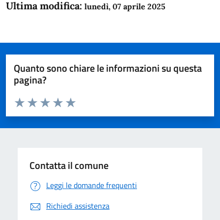
Ultima modifica:
lunedì, 07 aprile 2025
Quanto sono chiare le informazioni su questa
pagina?
Valuta da 1 a 5 stelle la pagina
Domanda
Valuta 1 stelle su 5
Valuta 2 stelle su 5
Valuta 3 stelle su 5
Valuta 4 stelle su 5
Valuta 5 stelle su 5
Contatta il comune
Leggi le domande frequenti
Richiedi assistenza