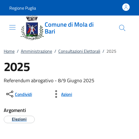
Vai al contenuto
accedi al menu
footer.enter
Regione Puglia
Comune di Mola di
Bari
Home
/
Amministrazione
/
Consultazioni Elettorali
/
2025
2025
Referendum abrogativo - 8/9 Giugno 2025
Condividi
Azioni
Argomenti
Elezioni