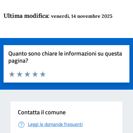
Ultima modifica:
venerdì, 14 novembre 2025
Quanto sono chiare le informazioni su questa
pagina?
Valuta da 1 a 5 stelle la pagina
Domanda
Valuta 1 stelle su 5
Valuta 2 stelle su 5
Valuta 3 stelle su 5
Valuta 4 stelle su 5
Valuta 5 stelle su 5
Contatta il comune
Leggi le domande frequenti