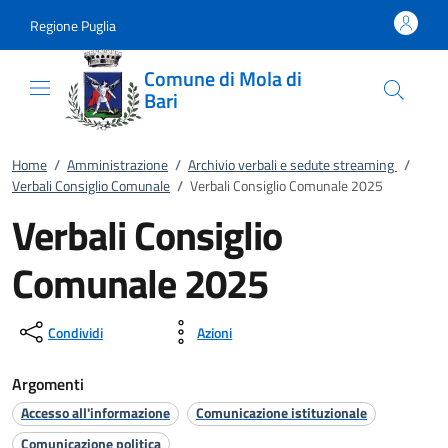
Vai al contenuto
accedi al menu
footer.enter
Regione Puglia
Comune di Mola di
Bari
Home
/
Amministrazione
/
Archivio verbali e sedute streaming
/
Verbali Consiglio Comunale
/
Verbali Consiglio Comunale 2025
Verbali Consiglio
Comunale 2025
Condividi
Azioni
Argomenti
Accesso all'informazione
Comunicazione istituzionale
Comunicazione politica