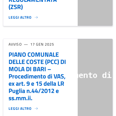
(ZSR)
LEGGI ALTRO
DOMANDA DI RILASCIO PASS ZONA DI SOSTA REGOLAMENTAT
AVVISO
17 GEN 2025
PIANO COMUNALE
DELLE COSTE (PCC) DI
MOLA DI BARI –
Procedimento di VAS,
ex art. 9 e 15 della LR
Puglia n.44/2012 e
ss.mm.ii.
LEGGI ALTRO
PIANO COMUNALE DELLE COSTE (PCC) DI MOLA DI BARI – PRO