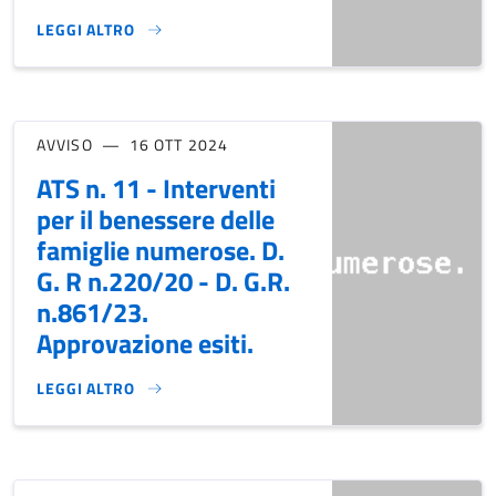
LEGGI ALTRO
REVISIONE ANNUALE ALBO COMUNALE DELLE ASSOCIAZIONI 
AVVISO
16 OTT 2024
ATS n. 11 - Interventi
per il benessere delle
famiglie numerose. D.
G. R n.220/20 - D. G.R.
n.861/23.
Approvazione esiti.
LEGGI ALTRO
ATS N. 11 - INTERVENTI PER IL BENESSERE DELLE FAMIGLIE