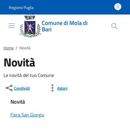
Vai al contenuto
accedi al menu
footer.enter
Regione Puglia
Comune di Mola di
Bari
Home
/
Novità
Novità
Le novità del tuo Comune
Condividi
Azioni
Novità
Fiera San Giorgio