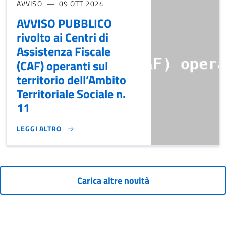
AVVISO
09 OTT 2024
AVVISO PUBBLICO
rivolto ai Centri di
Assistenza Fiscale
(CAF) operanti sul
territorio dell’Ambito
Territoriale Sociale n.
11
LEGGI ALTRO
AVVISO PUBBLICO RIVOLTO AI CENTRI DI ASSISTENZA FISCA
Carica altre novità