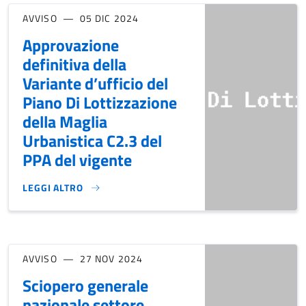
AVVISO
05 DIC 2024
Approvazione
definitiva della
Variante d’ufficio del
Piano Di Lottizzazione
della Maglia
Urbanistica C2.3 del
PPA del vigente
LEGGI ALTRO
APPROVAZIONE DEFINITIVA DELLA VARIANTE D’UFFICIO DEL 
AVVISO
27 NOV 2024
Sciopero generale
nazionale settore