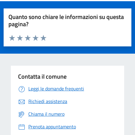
Quanto sono chiare le informazioni su questa
pagina?
Valuta da 1 a 5 stelle la pagina
Domanda
Valuta 1 stelle su 5
Valuta 2 stelle su 5
Valuta 3 stelle su 5
Valuta 4 stelle su 5
Valuta 5 stelle su 5
Contatta il comune
Leggi le domande frequenti
Richiedi assistenza
Chiama il numero
Prenota appuntamento