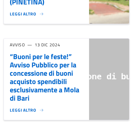
(PINETINA)
LEGGI ALTRO
MANIFESTAZIONE DI INTERESSE PER ALL'AFFIDAMENTO DELL
AVVISO
13 DIC 2024
“Buoni per le feste!”
Avviso Pubblico per la
concessione di buoni
acquisto spendibili
esclusivamente a Mola
di Bari
LEGGI ALTRO
“BUONI PER LE FESTE!” AVVISO PUBBLICO PER LA CONCESS