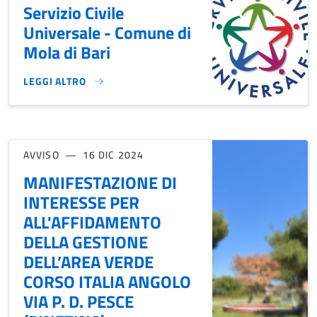
Servizio Civile
Universale - Comune di
Mola di Bari
LEGGI ALTRO
SERVIZIO CIVILE UNIVERSALE - COMUNE DI MOLA DI BARI}
AVVISO
16 DIC 2024
MANIFESTAZIONE DI
INTERESSE PER
ALL'AFFIDAMENTO
DELLA GESTIONE
DELL’AREA VERDE
CORSO ITALIA ANGOLO
VIA P. D. PESCE